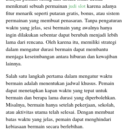
menikmati sebuah permainan
judi slot
karena adanya
fitur menarik seperti putaran gratis, bonus, atau sistem
permainan yang membuat penasaran. Tanpa pengaturan
waktu yang jelas, sesi bermain yang awalnya hanya
ingin dilakukan sebentar dapat berubah menjadi lebih
lama dari rencana. Oleh karena itu, memiliki strategi
dalam mengatur durasi bermain dapat membantu
menjaga keseimbangan antara hiburan dan kewajiban
lainnya.
Salah satu langkah pertama dalam mengatur waktu
bermain adalah menentukan jadwal khusus. Pemain
dapat menetapkan kapan waktu yang tepat untuk
bermain dan berapa lama durasi yang diperbolehkan.
Misalnya, bermain hanya setelah pekerjaan, sekolah,
atau aktivitas utama telah selesai. Dengan membuat
batas waktu yang jelas, pemain dapat menghindari
kebiasaan bermain secara berlebihan.