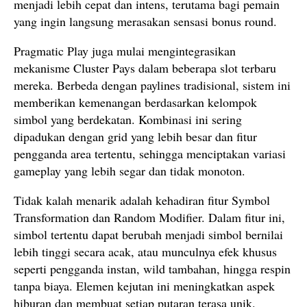
menjadi lebih cepat dan intens, terutama bagi pemain
yang ingin langsung merasakan sensasi bonus round.
Pragmatic Play juga mulai mengintegrasikan
mekanisme Cluster Pays dalam beberapa slot terbaru
mereka. Berbeda dengan paylines tradisional, sistem ini
memberikan kemenangan berdasarkan kelompok
simbol yang berdekatan. Kombinasi ini sering
dipadukan dengan grid yang lebih besar dan fitur
pengganda area tertentu, sehingga menciptakan variasi
gameplay yang lebih segar dan tidak monoton.
Tidak kalah menarik adalah kehadiran fitur Symbol
Transformation dan Random Modifier. Dalam fitur ini,
simbol tertentu dapat berubah menjadi simbol bernilai
lebih tinggi secara acak, atau munculnya efek khusus
seperti pengganda instan, wild tambahan, hingga respin
tanpa biaya. Elemen kejutan ini meningkatkan aspek
hiburan dan membuat setiap putaran terasa unik.