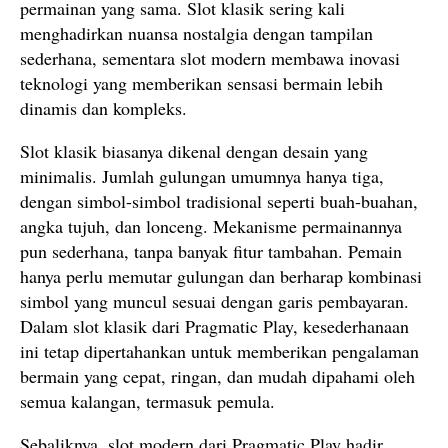
permainan yang sama. Slot klasik sering kali
menghadirkan nuansa nostalgia dengan tampilan
sederhana, sementara slot modern membawa inovasi
teknologi yang memberikan sensasi bermain lebih
dinamis dan kompleks.
Slot klasik biasanya dikenal dengan desain yang
minimalis. Jumlah gulungan umumnya hanya tiga,
dengan simbol-simbol tradisional seperti buah-buahan,
angka tujuh, dan lonceng. Mekanisme permainannya
pun sederhana, tanpa banyak fitur tambahan. Pemain
hanya perlu memutar gulungan dan berharap kombinasi
simbol yang muncul sesuai dengan garis pembayaran.
Dalam slot klasik dari Pragmatic Play, kesederhanaan
ini tetap dipertahankan untuk memberikan pengalaman
bermain yang cepat, ringan, dan mudah dipahami oleh
semua kalangan, termasuk pemula.
Sebaliknya, slot modern dari Pragmatic Play hadir