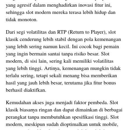
yang agresif dalam menghadirkan inovasi fitur ini,
sehingga slot modern mereka terasa lebih hidup dan
tidak monoton.
Dari segi volatilitas dan RTP (Return to Player), slot
klasik cenderung lebih stabil dengan pola kemenangan
yang lebih sering namun kecil. Ini cocok bagi pemain
yang ingin bermain santai tanpa risiko besar. Slot
modern, di sisi lain, sering kali memiliki volatilitas
yang lebih tinggi. Artinya, kemenangan mungkin tidak
terlalu sering, tetapi sekali menang bisa memberikan
hasil yang jauh lebih besar, terutama jika fitur bonus
berhasil diaktifkan.
Kemudahan akses juga menjadi faktor pembeda. Slot
klasik biasanya ringan dan dapat dimainkan di berbagai
perangkat tanpa membutuhkan spesifikasi tinggi. Slot
modern, meskipun sudah dioptimalkan untuk mobile,