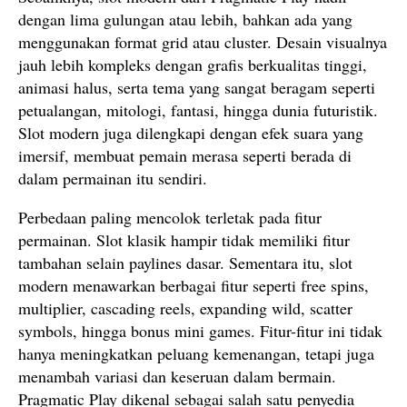
dengan lima gulungan atau lebih, bahkan ada yang
menggunakan format grid atau cluster. Desain visualnya
jauh lebih kompleks dengan grafis berkualitas tinggi,
animasi halus, serta tema yang sangat beragam seperti
petualangan, mitologi, fantasi, hingga dunia futuristik.
Slot modern juga dilengkapi dengan efek suara yang
imersif, membuat pemain merasa seperti berada di
dalam permainan itu sendiri.
Perbedaan paling mencolok terletak pada fitur
permainan. Slot klasik hampir tidak memiliki fitur
tambahan selain paylines dasar. Sementara itu, slot
modern menawarkan berbagai fitur seperti free spins,
multiplier, cascading reels, expanding wild, scatter
symbols, hingga bonus mini games. Fitur-fitur ini tidak
hanya meningkatkan peluang kemenangan, tetapi juga
menambah variasi dan keseruan dalam bermain.
Pragmatic Play dikenal sebagai salah satu penyedia