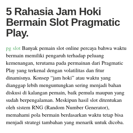
5 Rahasia Jam Hoki
Bermain Slot Pragmatic
Play.
pg slot
Banyak pemain slot online percaya bahwa waktu
bermain memiliki pengaruh terhadap peluang
kemenangan, terutama pada permainan dari Pragmatic
Play yang terkenal dengan volatilitas dan fitur
dinamisnya. Konsep “jam hoki” atau waktu yang
dianggap lebih menguntungkan sering menjadi bahan
diskusi di kalangan pemain, baik pemula maupun yang
sudah berpengalaman. Meskipun hasil slot ditentukan
oleh sistem RNG (Random Number Generator),
memahami pola bermain berdasarkan waktu tetap bisa
menjadi strategi tambahan yang menarik untuk dicoba.