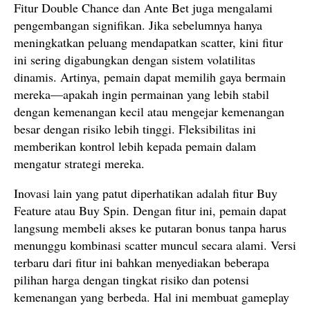
Fitur Double Chance dan Ante Bet juga mengalami
pengembangan signifikan. Jika sebelumnya hanya
meningkatkan peluang mendapatkan scatter, kini fitur
ini sering digabungkan dengan sistem volatilitas
dinamis. Artinya, pemain dapat memilih gaya bermain
mereka—apakah ingin permainan yang lebih stabil
dengan kemenangan kecil atau mengejar kemenangan
besar dengan risiko lebih tinggi. Fleksibilitas ini
memberikan kontrol lebih kepada pemain dalam
mengatur strategi mereka.
Inovasi lain yang patut diperhatikan adalah fitur Buy
Feature atau Buy Spin. Dengan fitur ini, pemain dapat
langsung membeli akses ke putaran bonus tanpa harus
menunggu kombinasi scatter muncul secara alami. Versi
terbaru dari fitur ini bahkan menyediakan beberapa
pilihan harga dengan tingkat risiko dan potensi
kemenangan yang berbeda. Hal ini membuat gameplay