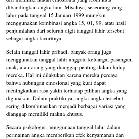
dibandingkan angka lain. Misalnya, seseorang yang
lahir pada tanggal 15 Januari 1999 mungkin
menggunakan kombinasi angka 15, 01, 99, atau hasil
penjumlahan dari seluruh digit tanggal lahir tersebut
sebagai angka favoritnya.
Selain tanggal lahir pribadi, banyak orang juga
menggunakan tanggal lahir anggota keluarga, pasangan,
anak, atau orang yang dianggap penting dalam hidup
mereka. Hal ini dilakukan karena mereka percaya
bahwa hubungan emosional yang kuat dapat
meningkatkan rasa yakin terhadap pilihan angka yang
digunakan. Dalam praktiknya, angka-angka tersebut
sering dikombinasikan menjadi berbagai variasi yang
dianggap memiliki makna khusus.
Secara psikologis, penggunaan tanggal lahir dalam
permainan angka memberikan efek kenyamanan dan