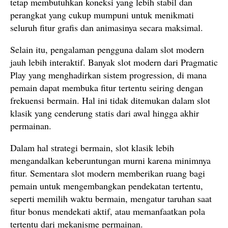
tetap membutuhkan koneksi yang lebih stabil dan
perangkat yang cukup mumpuni untuk menikmati
seluruh fitur grafis dan animasinya secara maksimal.
Selain itu, pengalaman pengguna dalam slot modern
jauh lebih interaktif. Banyak slot modern dari Pragmatic
Play yang menghadirkan sistem progression, di mana
pemain dapat membuka fitur tertentu seiring dengan
frekuensi bermain. Hal ini tidak ditemukan dalam slot
klasik yang cenderung statis dari awal hingga akhir
permainan.
Dalam hal strategi bermain, slot klasik lebih
mengandalkan keberuntungan murni karena minimnya
fitur. Sementara slot modern memberikan ruang bagi
pemain untuk mengembangkan pendekatan tertentu,
seperti memilih waktu bermain, mengatur taruhan saat
fitur bonus mendekati aktif, atau memanfaatkan pola
tertentu dari mekanisme permainan.