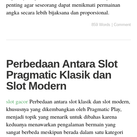
penting agar seseorang dapat menikmati permainan
angka secara lebih bijaksana dan proporsional.
859 Words
|
Comment
Perbedaan Antara Slot
Pragmatic Klasik dan
Slot Modern
slot gacor
Perbedaan antara slot klasik dan slot modern,
khususnya yang dikembangkan oleh Pragmatic Play,
menjadi topik yang menarik untuk dibahas karena
keduanya menawarkan pengalaman bermain yang
sangat berbeda meskipun berada dalam satu kategori