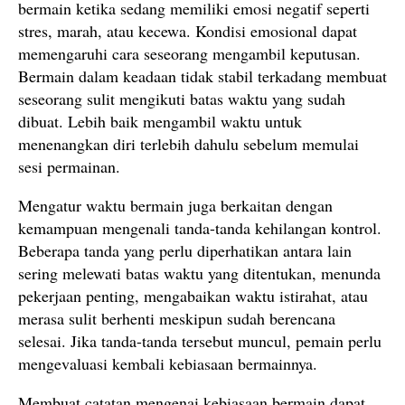
bermain ketika sedang memiliki emosi negatif seperti
stres, marah, atau kecewa. Kondisi emosional dapat
memengaruhi cara seseorang mengambil keputusan.
Bermain dalam keadaan tidak stabil terkadang membuat
seseorang sulit mengikuti batas waktu yang sudah
dibuat. Lebih baik mengambil waktu untuk
menenangkan diri terlebih dahulu sebelum memulai
sesi permainan.
Mengatur waktu bermain juga berkaitan dengan
kemampuan mengenali tanda-tanda kehilangan kontrol.
Beberapa tanda yang perlu diperhatikan antara lain
sering melewati batas waktu yang ditentukan, menunda
pekerjaan penting, mengabaikan waktu istirahat, atau
merasa sulit berhenti meskipun sudah berencana
selesai. Jika tanda-tanda tersebut muncul, pemain perlu
mengevaluasi kembali kebiasaan bermainnya.
Membuat catatan mengenai kebiasaan bermain dapat