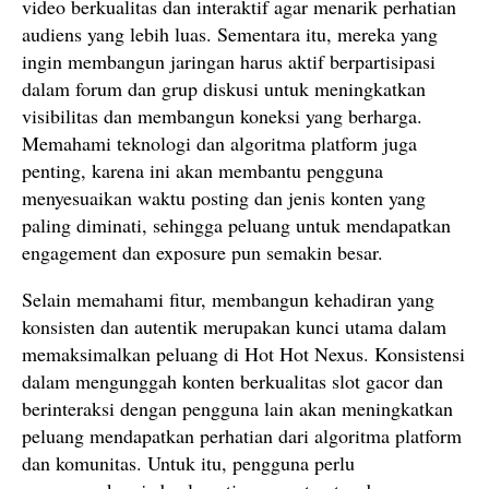
video berkualitas dan interaktif agar menarik perhatian
audiens yang lebih luas. Sementara itu, mereka yang
ingin membangun jaringan harus aktif berpartisipasi
dalam forum dan grup diskusi untuk meningkatkan
visibilitas dan membangun koneksi yang berharga.
Memahami teknologi dan algoritma platform juga
penting, karena ini akan membantu pengguna
menyesuaikan waktu posting dan jenis konten yang
paling diminati, sehingga peluang untuk mendapatkan
engagement dan exposure pun semakin besar.
Selain memahami fitur, membangun kehadiran yang
konsisten dan autentik merupakan kunci utama dalam
memaksimalkan peluang di Hot Hot Nexus. Konsistensi
dalam mengunggah konten berkualitas slot gacor dan
berinteraksi dengan pengguna lain akan meningkatkan
peluang mendapatkan perhatian dari algoritma platform
dan komunitas. Untuk itu, pengguna perlu