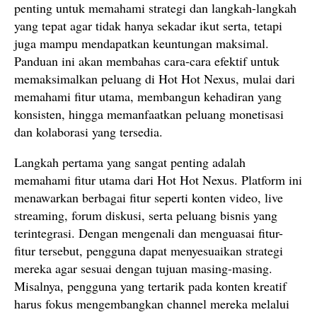
penting untuk memahami strategi dan langkah-langkah
yang tepat agar tidak hanya sekadar ikut serta, tetapi
juga mampu mendapatkan keuntungan maksimal.
Panduan ini akan membahas cara-cara efektif untuk
memaksimalkan peluang di Hot Hot Nexus, mulai dari
memahami fitur utama, membangun kehadiran yang
konsisten, hingga memanfaatkan peluang monetisasi
dan kolaborasi yang tersedia.
Langkah pertama yang sangat penting adalah
memahami fitur utama dari Hot Hot Nexus. Platform ini
menawarkan berbagai fitur seperti konten video, live
streaming, forum diskusi, serta peluang bisnis yang
terintegrasi. Dengan mengenali dan menguasai fitur-
fitur tersebut, pengguna dapat menyesuaikan strategi
mereka agar sesuai dengan tujuan masing-masing.
Misalnya, pengguna yang tertarik pada konten kreatif
harus fokus mengembangkan channel mereka melalui