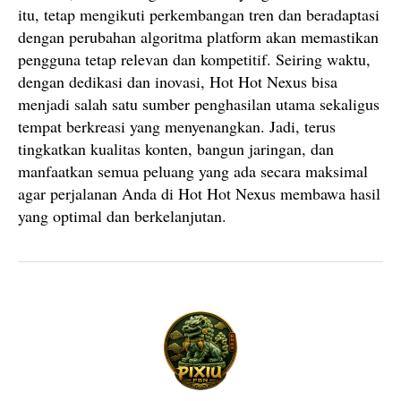
itu, tetap mengikuti perkembangan tren dan beradaptasi
dengan perubahan algoritma platform akan memastikan
pengguna tetap relevan dan kompetitif. Seiring waktu,
dengan dedikasi dan inovasi, Hot Hot Nexus bisa
menjadi salah satu sumber penghasilan utama sekaligus
tempat berkreasi yang menyenangkan. Jadi, terus
tingkatkan kualitas konten, bangun jaringan, dan
manfaatkan semua peluang yang ada secara maksimal
agar perjalanan Anda di Hot Hot Nexus membawa hasil
yang optimal dan berkelanjutan.