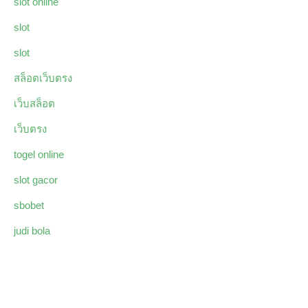
slot online
slot
slot
สล็อตเว็บตรง
เว็บสล็อต
เว็บตรง
togel online
slot gacor
sbobet
judi bola