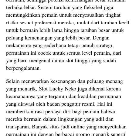
terbuka lebar. Sistem taruhan yang fleksibel juga
memungkinkan pemain untuk menyesuaikan tingkat
risiko sesuai preferensi mereka, mulai dari taruhan kecil
untuk bermain lebih lama hingga taruhan besar untuk
peluang kemenangan yang lebih besar. Dengan
mekanisme yang sederhana tetapi penuh strategi,
permainan ini cocok untuk semua level pemain, dari
yang baru mengenal dunia slot hingga yang sudah
berpengalaman.
Selain menawarkan kesenangan dan peluang menang
yang menarik, Slot Lucky Neko juga dikenal karena
keamanannya yang terjamin dan keadilan permainan
yang diawasi oleh badan pengatur resmi. Hal ini
memberikan rasa percaya diri bagi pemain bahwa
mereka bermain dalam lingkungan yang adil dan
transparan. Banyak situs judi online yang menyediakan
permainan ini dengan berbagai promo menarik seperti