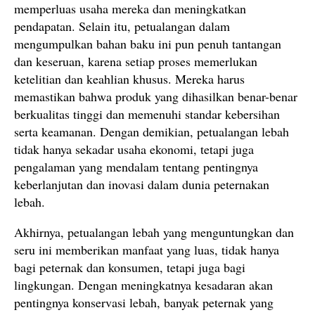
memperluas usaha mereka dan meningkatkan
pendapatan. Selain itu, petualangan dalam
mengumpulkan bahan baku ini pun penuh tantangan
dan keseruan, karena setiap proses memerlukan
ketelitian dan keahlian khusus. Mereka harus
memastikan bahwa produk yang dihasilkan benar-benar
berkualitas tinggi dan memenuhi standar kebersihan
serta keamanan. Dengan demikian, petualangan lebah
tidak hanya sekadar usaha ekonomi, tetapi juga
pengalaman yang mendalam tentang pentingnya
keberlanjutan dan inovasi dalam dunia peternakan
lebah.
Akhirnya, petualangan lebah yang menguntungkan dan
seru ini memberikan manfaat yang luas, tidak hanya
bagi peternak dan konsumen, tetapi juga bagi
lingkungan. Dengan meningkatnya kesadaran akan
pentingnya konservasi lebah, banyak peternak yang