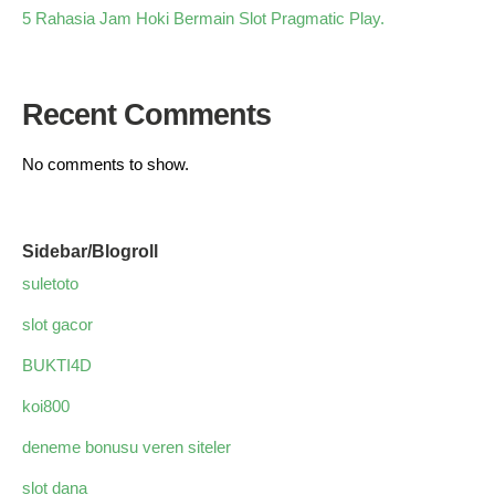
5 Rahasia Jam Hoki Bermain Slot Pragmatic Play.
Recent Comments
No comments to show.
Sidebar/Blogroll
suletoto
slot gacor
BUKTI4D
koi800
deneme bonusu veren siteler
slot dana