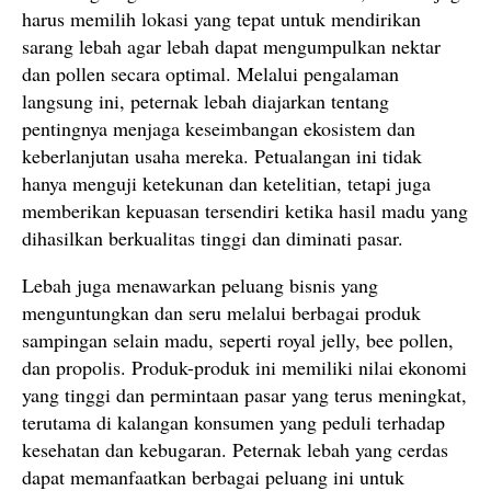
harus memilih lokasi yang tepat untuk mendirikan
sarang lebah agar lebah dapat mengumpulkan nektar
dan pollen secara optimal. Melalui pengalaman
langsung ini, peternak lebah diajarkan tentang
pentingnya menjaga keseimbangan ekosistem dan
keberlanjutan usaha mereka. Petualangan ini tidak
hanya menguji ketekunan dan ketelitian, tetapi juga
memberikan kepuasan tersendiri ketika hasil madu yang
dihasilkan berkualitas tinggi dan diminati pasar.
Lebah juga menawarkan peluang bisnis yang
menguntungkan dan seru melalui berbagai produk
sampingan selain madu, seperti royal jelly, bee pollen,
dan propolis. Produk-produk ini memiliki nilai ekonomi
yang tinggi dan permintaan pasar yang terus meningkat,
terutama di kalangan konsumen yang peduli terhadap
kesehatan dan kebugaran. Peternak lebah yang cerdas
dapat memanfaatkan berbagai peluang ini untuk