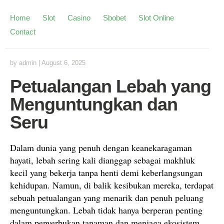
Home
Slot
Casino
Sbobet
Slot Online
Contact
by
admin
|
August 6, 2025
Petualangan Lebah yang
Menguntungkan dan
Seru
Dalam dunia yang penuh dengan keanekaragaman
hayati, lebah sering kali dianggap sebagai makhluk
kecil yang bekerja tanpa henti demi keberlangsungan
kehidupan. Namun, di balik kesibukan mereka, terdapat
sebuah petualangan yang menarik dan penuh peluang
menguntungkan. Lebah tidak hanya berperan penting
dalam penyerbukan tanaman dan menjaga ekosistem,