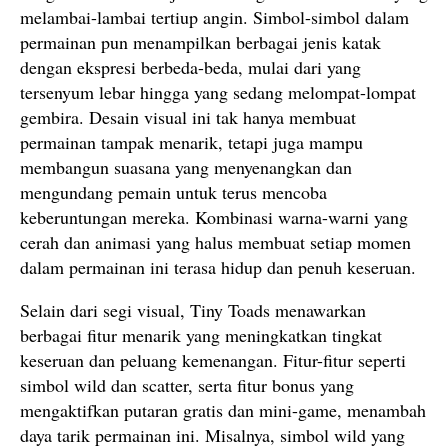
melambai-lambai tertiup angin. Simbol-simbol dalam
permainan pun menampilkan berbagai jenis katak
dengan ekspresi berbeda-beda, mulai dari yang
tersenyum lebar hingga yang sedang melompat-lompat
gembira. Desain visual ini tak hanya membuat
permainan tampak menarik, tetapi juga mampu
membangun suasana yang menyenangkan dan
mengundang pemain untuk terus mencoba
keberuntungan mereka. Kombinasi warna-warni yang
cerah dan animasi yang halus membuat setiap momen
dalam permainan ini terasa hidup dan penuh keseruan.
Selain dari segi visual, Tiny Toads menawarkan
berbagai fitur menarik yang meningkatkan tingkat
keseruan dan peluang kemenangan. Fitur-fitur seperti
simbol wild dan scatter, serta fitur bonus yang
mengaktifkan putaran gratis dan mini-game, menambah
daya tarik permainan ini. Misalnya, simbol wild yang