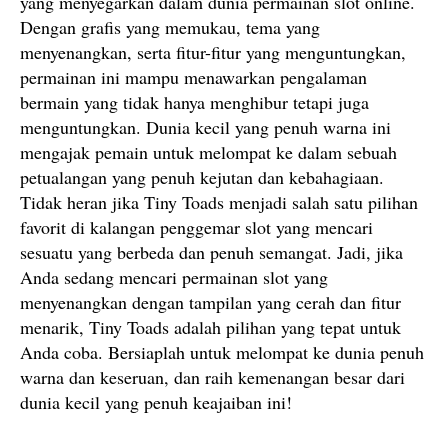
yang menyegarkan dalam dunia permainan slot online.
Dengan grafis yang memukau, tema yang
menyenangkan, serta fitur-fitur yang menguntungkan,
permainan ini mampu menawarkan pengalaman
bermain yang tidak hanya menghibur tetapi juga
menguntungkan. Dunia kecil yang penuh warna ini
mengajak pemain untuk melompat ke dalam sebuah
petualangan yang penuh kejutan dan kebahagiaan.
Tidak heran jika Tiny Toads menjadi salah satu pilihan
favorit di kalangan penggemar slot yang mencari
sesuatu yang berbeda dan penuh semangat. Jadi, jika
Anda sedang mencari permainan slot yang
menyenangkan dengan tampilan yang cerah dan fitur
menarik, Tiny Toads adalah pilihan yang tepat untuk
Anda coba. Bersiaplah untuk melompat ke dunia penuh
warna dan keseruan, dan raih kemenangan besar dari
dunia kecil yang penuh keajaiban ini!