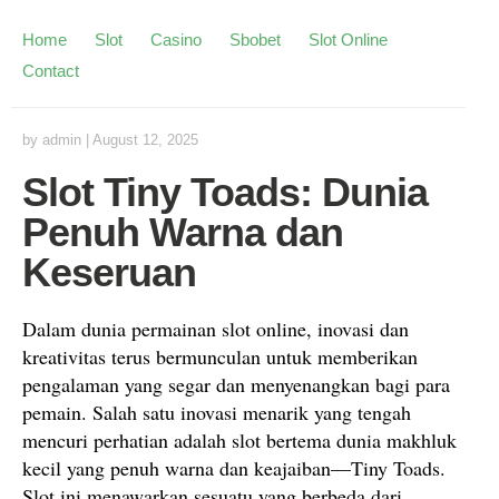
Home
Slot
Casino
Sbobet
Slot Online
Contact
by
admin
|
August 12, 2025
Slot Tiny Toads: Dunia
Penuh Warna dan
Keseruan
Dalam dunia permainan slot online, inovasi dan
kreativitas terus bermunculan untuk memberikan
pengalaman yang segar dan menyenangkan bagi para
pemain. Salah satu inovasi menarik yang tengah
mencuri perhatian adalah slot bertema dunia makhluk
kecil yang penuh warna dan keajaiban—Tiny Toads.
Slot ini menawarkan sesuatu yang berbeda dari