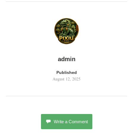
admin
Published
August 12, 2025
Write a Comment