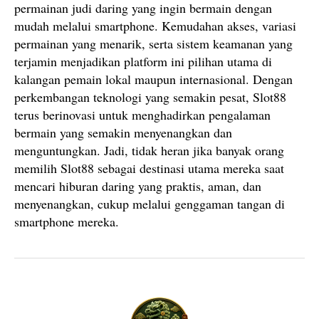
permainan judi daring yang ingin bermain dengan
mudah melalui smartphone. Kemudahan akses, variasi
permainan yang menarik, serta sistem keamanan yang
terjamin menjadikan platform ini pilihan utama di
kalangan pemain lokal maupun internasional. Dengan
perkembangan teknologi yang semakin pesat, Slot88
terus berinovasi untuk menghadirkan pengalaman
bermain yang semakin menyenangkan dan
menguntungkan. Jadi, tidak heran jika banyak orang
memilih Slot88 sebagai destinasi utama mereka saat
mencari hiburan daring yang praktis, aman, dan
menyenangkan, cukup melalui genggaman tangan di
smartphone mereka.