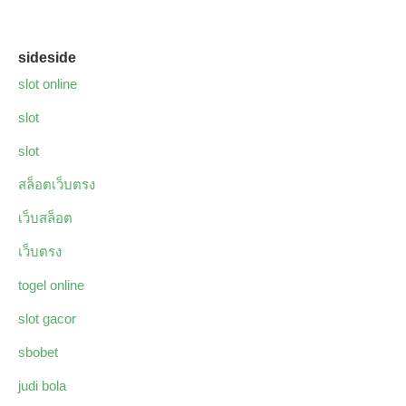
sideside
slot online
slot
slot
สล็อตเว็บตรง
เว็บสล็อต
เว็บตรง
togel online
slot gacor
sbobet
judi bola