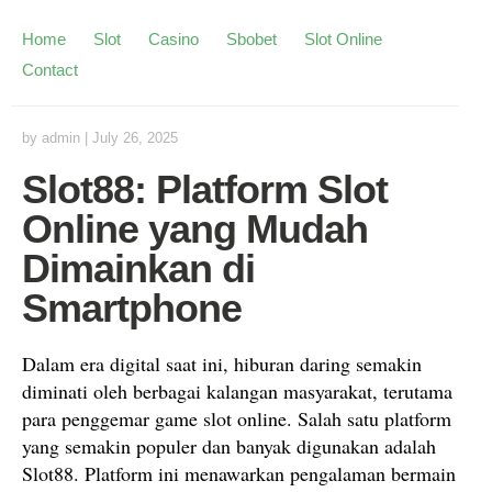
Home
Slot
Casino
Sbobet
Slot Online
Contact
by
admin
|
July 26, 2025
Slot88: Platform Slot
Online yang Mudah
Dimainkan di
Smartphone
Dalam era digital saat ini, hiburan daring semakin
diminati oleh berbagai kalangan masyarakat, terutama
para penggemar game slot online. Salah satu platform
yang semakin populer dan banyak digunakan adalah
Slot88. Platform ini menawarkan pengalaman bermain