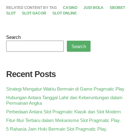
RELATED CONTENT BY TAG
CASINO
JUDI BOLA
SBOBET
SLOT
SLOT GACOR
SLOT ONLINE
Search
Search
Recent Posts
Strategi Mengatur Waktu Bermain di Game Pragmatic Play
Hubungan Antara Tanggal Lahir dan Keberuntungan dalam
Permainan Angka
Perbedaan Antara Slot Pragmatic Klasik dan Slot Modern
Fitur-fitur Terbaru dalam Mekanisme Slot Pragmatic Play.
5 Rahasia Jam Hoki Bermain Slot Pragmatic Play.