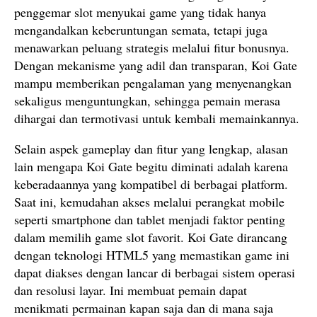
penggemar slot menyukai game yang tidak hanya
mengandalkan keberuntungan semata, tetapi juga
menawarkan peluang strategis melalui fitur bonusnya.
Dengan mekanisme yang adil dan transparan, Koi Gate
mampu memberikan pengalaman yang menyenangkan
sekaligus menguntungkan, sehingga pemain merasa
dihargai dan termotivasi untuk kembali memainkannya.
Selain aspek gameplay dan fitur yang lengkap, alasan
lain mengapa Koi Gate begitu diminati adalah karena
keberadaannya yang kompatibel di berbagai platform.
Saat ini, kemudahan akses melalui perangkat mobile
seperti smartphone dan tablet menjadi faktor penting
dalam memilih game slot favorit. Koi Gate dirancang
dengan teknologi HTML5 yang memastikan game ini
dapat diakses dengan lancar di berbagai sistem operasi
dan resolusi layar. Ini membuat pemain dapat
menikmati permainan kapan saja dan di mana saja