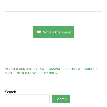
Write a Comment
RELATED CONTENT BY TAG
CASINO
JUDI BOLA
SBOBET
SLOT
SLOT GACOR
SLOT ONLINE
Search
Search