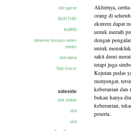
Akhirnya, cerita
slot gacor
orang di seluru
BUKTI4D
ekstrem dapat 
koi800
untuk meraih pre
dengan pengalam
deneme bonusu veren
siteler
untuk menakluk
sakit demi mera
slot dana
tetapi juga sim
Slot Gacor
Kejutan pedas ya
menyengat, ters
keberanian dan 
sideside
bukan hanya diu
slot online
keberanian, tek
slot
peserta.
slot