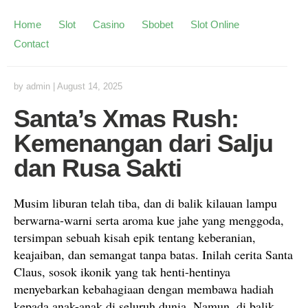
Home
Slot
Casino
Sbobet
Slot Online
Contact
by
admin
|
August 14, 2025
Santa’s Xmas Rush:
Kemenangan dari Salju
dan Rusa Sakti
Musim liburan telah tiba, dan di balik kilauan lampu
berwarna-warni serta aroma kue jahe yang menggoda,
tersimpan sebuah kisah epik tentang keberanian,
keajaiban, dan semangat tanpa batas. Inilah cerita Santa
Claus, sosok ikonik yang tak henti-hentinya
menyebarkan kebahagiaan dengan membawa hadiah
kepada anak-anak di seluruh dunia. Namun, di balik