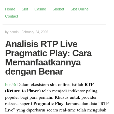
Home
Slot
Casino
Sbobet
Slot Online
Contact
by
admin
|
February 24, 2026
Analisis RTP Live
Pragmatic Play: Cara
Memanfaatkannya
dengan Benar
RTP
bos56
Dalam ekosistem slot online, istilah
(Return to Player)
telah menjadi indikator paling
populer bagi para pemain. Khusus untuk provider
Pragmatic Play
raksasa seperti
, kemunculan data “RTP
Live” yang diperbarui secara real-time telah mengubah