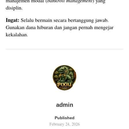
manajemen modal (
bankroll management
) yang
disiplin.
Ingat:
Selalu bermain secara bertanggung jawab.
Gunakan dana hiburan dan jangan pernah mengejar
kekalahan.
admin
Published
February 24, 2026