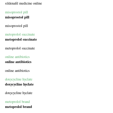
sildenafil medicine online
misoprostol pill
misoprostol pill
misoprostol pill
metoprolol succinate
metoprolol succinate
metoprolol succinate
online antibiotics
online antibiotics
online antibiotics
doxycycline hyclate
doxycycline hyclate
doxycycline hyclate
metoprolol brand
metoprolol brand