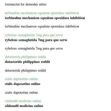
ivermectin for demodex mites
terbinafine mechanism squalene epoxidase inhibition
terbinafine mechanism squalene epoxidase inhibition
terbinafine mechanism squalene epoxidase inhibition
rybelsus semaglutida 7mg para que serve
rybelsus semaglutida 7mg para que serve
rybelsus semaglutida 7mg para que serve
dutasteride philippines reddit
dutasteride philippines reddit
dutasteride philippines reddit
cialis dapoxetine online
cialis dapoxetine online
cialis dapoxetine online
sildenafil medicine online
sildenafil medicine online