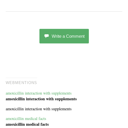
Write a Comment
WEBMENTIONS
amoxicillin interaction with supplements
amoxicillin interaction with supplements
amoxicillin interaction with supplements
amoxicillin medical facts
amoxicillin medical facts