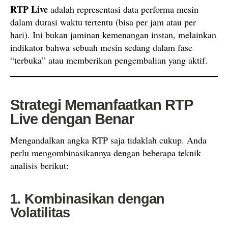
RTP Live
adalah representasi data performa mesin
dalam durasi waktu tertentu (bisa per jam atau per
hari). Ini bukan jaminan kemenangan instan, melainkan
indikator bahwa sebuah mesin sedang dalam fase
“terbuka” atau memberikan pengembalian yang aktif.
Strategi Memanfaatkan RTP
Live dengan Benar
Mengandalkan angka RTP saja tidaklah cukup. Anda
perlu mengombinasikannya dengan beberapa teknik
analisis berikut:
1. Kombinasikan dengan
Volatilitas