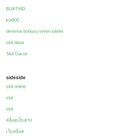
BUKTI4D
koi800
deneme bonusu veren siteler
slot dana
Slot Gacor
sideside
slot online
slot
slot
สล็อตเว็บตรง
เว็บสล็อต