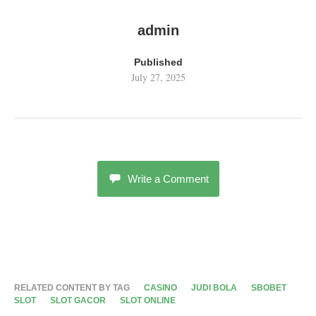
admin
Published
July 27, 2025
Write a Comment
RELATED CONTENT BY TAG
CASINO
JUDI BOLA
SBOBET
SLOT
SLOT GACOR
SLOT ONLINE