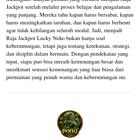
Jackpot setelah melalui proses belajar dan pengalaman
yang panjang. Mereka tahu kapan harus bersabar, kapan
harus meningkatkan taruhan, dan kapan harus berhenti
agar tidak kehilangan seluruh modal. Jadi, menjadi
Raja Jackpot Lucky Neko bukan hanya soal
keberuntungan, tetapi juga tentang ketekunan, strategi,
dan disiplin dalam bermain. Dengan pendekatan yang
tepat, siapa pun bisa meraih kemenangan besar dan
menikmati sensasi kemenangan yang luar biasa dari
permainan yang penuh warna dan keberuntungan ini.