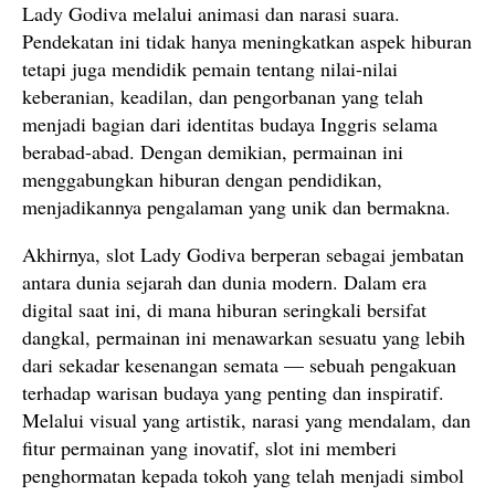
Lady Godiva melalui animasi dan narasi suara.
Pendekatan ini tidak hanya meningkatkan aspek hiburan
tetapi juga mendidik pemain tentang nilai-nilai
keberanian, keadilan, dan pengorbanan yang telah
menjadi bagian dari identitas budaya Inggris selama
berabad-abad. Dengan demikian, permainan ini
menggabungkan hiburan dengan pendidikan,
menjadikannya pengalaman yang unik dan bermakna.
Akhirnya, slot Lady Godiva berperan sebagai jembatan
antara dunia sejarah dan dunia modern. Dalam era
digital saat ini, di mana hiburan seringkali bersifat
dangkal, permainan ini menawarkan sesuatu yang lebih
dari sekadar kesenangan semata — sebuah pengakuan
terhadap warisan budaya yang penting dan inspiratif.
Melalui visual yang artistik, narasi yang mendalam, dan
fitur permainan yang inovatif, slot ini memberi
penghormatan kepada tokoh yang telah menjadi simbol