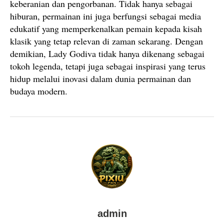
keberanian dan pengorbanan. Tidak hanya sebagai
hiburan, permainan ini juga berfungsi sebagai media
edukatif yang memperkenalkan pemain kepada kisah
klasik yang tetap relevan di zaman sekarang. Dengan
demikian, Lady Godiva tidak hanya dikenang sebagai
tokoh legenda, tetapi juga sebagai inspirasi yang terus
hidup melalui inovasi dalam dunia permainan dan
budaya modern.
admin