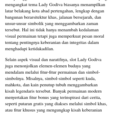
mengangkat tema Lady Godiva biasanya menampilkan
latar belakang kota abad pertengahan, lengkap dengan
bangunan berarsitektur khas, jalanan bersejarah, dan
unsur-unsur simbolik yang menggambarkan zaman
tersebut. Hal ini tidak hanya menambah kedalaman
visual permainan tetapi juga memperkuat pesan moral
tentang pentingnya keberanian dan integritas dalam
menghadapi ketidakadilan.
Selain aspek visual dan naratifnya, slot Lady Godiva
juga menonjolkan elemen-elemen budaya yang
mendalam melalui fitur-fitur permainan dan simbol-
simbolnya. Misalnya, simbol-simbol seperti kuda,
mahkota, dan kain penutup tubuh menggambarkan
kisah legendaris tersebut. Banyak permainan modern
menyertakan fitur bonus yang terinspirasi dari cerita,
seperti putaran gratis yang diakses melalui simbol khas,
atau fitur khusus yang mengungkap kisah keberanian