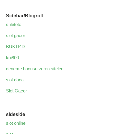
Sidebar/Blogroll
suletoto
slot gacor
BUKTI4D
koi800
deneme bonusu veren siteler
slot dana
Slot Gacor
sideside
slot online