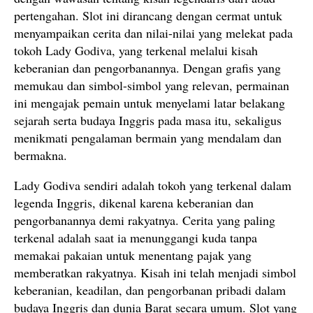
pertengahan. Slot ini dirancang dengan cermat untuk
menyampaikan cerita dan nilai-nilai yang melekat pada
tokoh Lady Godiva, yang terkenal melalui kisah
keberanian dan pengorbanannya. Dengan grafis yang
memukau dan simbol-simbol yang relevan, permainan
ini mengajak pemain untuk menyelami latar belakang
sejarah serta budaya Inggris pada masa itu, sekaligus
menikmati pengalaman bermain yang mendalam dan
bermakna.
Lady Godiva sendiri adalah tokoh yang terkenal dalam
legenda Inggris, dikenal karena keberanian dan
pengorbanannya demi rakyatnya. Cerita yang paling
terkenal adalah saat ia menunggangi kuda tanpa
memakai pakaian untuk menentang pajak yang
memberatkan rakyatnya. Kisah ini telah menjadi simbol
keberanian, keadilan, dan pengorbanan pribadi dalam
budaya Inggris dan dunia Barat secara umum. Slot yang