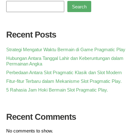
Search
Recent Posts
Strategi Mengatur Waktu Bermain di Game Pragmatic Play
Hubungan Antara Tanggal Lahir dan Keberuntungan dalam
Permainan Angka
Perbedaan Antara Slot Pragmatic Klasik dan Slot Modern
Fitur-fitur Terbaru dalam Mekanisme Slot Pragmatic Play.
5 Rahasia Jam Hoki Bermain Slot Pragmatic Play.
Recent Comments
No comments to show.