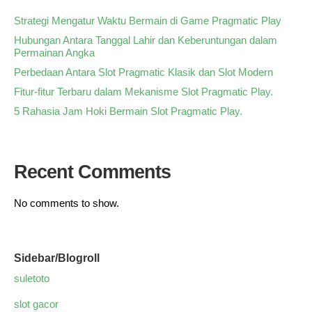
Strategi Mengatur Waktu Bermain di Game Pragmatic Play
Hubungan Antara Tanggal Lahir dan Keberuntungan dalam
Permainan Angka
Perbedaan Antara Slot Pragmatic Klasik dan Slot Modern
Fitur-fitur Terbaru dalam Mekanisme Slot Pragmatic Play.
5 Rahasia Jam Hoki Bermain Slot Pragmatic Play.
Recent Comments
No comments to show.
Sidebar/Blogroll
suletoto
slot gacor