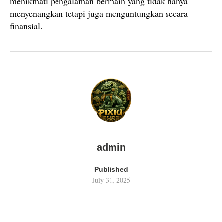
menikmati pengalaman bermain yang tidak hanya
menyenangkan tetapi juga menguntungkan secara
finansial.
admin
Published
July 31, 2025