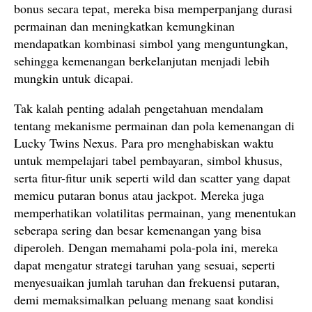
bonus secara tepat, mereka bisa memperpanjang durasi
permainan dan meningkatkan kemungkinan
mendapatkan kombinasi simbol yang menguntungkan,
sehingga kemenangan berkelanjutan menjadi lebih
mungkin untuk dicapai.
Tak kalah penting adalah pengetahuan mendalam
tentang mekanisme permainan dan pola kemenangan di
Lucky Twins Nexus. Para pro menghabiskan waktu
untuk mempelajari tabel pembayaran, simbol khusus,
serta fitur-fitur unik seperti wild dan scatter yang dapat
memicu putaran bonus atau jackpot. Mereka juga
memperhatikan volatilitas permainan, yang menentukan
seberapa sering dan besar kemenangan yang bisa
diperoleh. Dengan memahami pola-pola ini, mereka
dapat mengatur strategi taruhan yang sesuai, seperti
menyesuaikan jumlah taruhan dan frekuensi putaran,
demi memaksimalkan peluang menang saat kondisi