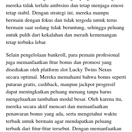
mereka tidak terlalu ambisius dan tetap menjaga emosi
tetap stabil. Dengan strategi ini, mereka mampu
bermain dengan fokus dan tidak tergoda untuk terus
bermain saat sedang tidak beruntung, sehingga peluang
untuk pulih dari kekalahan dan meraih kemenangan
tetap terbuka lebar.
Selain pengelolaan bankroll, para pemain profesional
juga memanfaatkan fitur bonus dan promosi yang
disediakan oleh platform slot Lucky Twins Nexus
secara optimal. Mereka memahami bahwa bonus seperti
putaran gratis, cashback, maupun jackpot progresif
dapat meningkatkan peluang menang tanpa harus
mengeluarkan tambahan modal besar. Oleh karena itu,
mereka secara aktif mencari dan memanfaatkan
penawaran bonus yang ada, serta mengetahui waktu
terbaik untuk bermain agar mendapatkan peluang
terbaik dari fitur-fitur tersebut. Dengan memanfaatkan