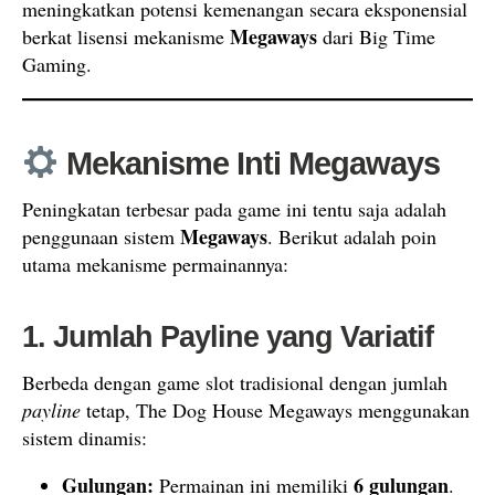
meningkatkan potensi kemenangan secara eksponensial
Megaways
berkat lisensi mekanisme
dari Big Time
Gaming.
Mekanisme Inti Megaways
Peningkatan terbesar pada game ini tentu saja adalah
Megaways
penggunaan sistem
. Berikut adalah poin
utama mekanisme permainannya:
1. Jumlah Payline yang Variatif
Berbeda dengan game slot tradisional dengan jumlah
payline
tetap, The Dog House Megaways menggunakan
sistem dinamis:
Gulungan:
6 gulungan
Permainan ini memiliki
.