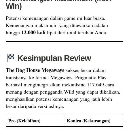
Win)
Potensi kemenangan dalam game ini luar biasa.
Kemenangan maksimum yang ditawarkan adalah
12.000 kali
hingga
lipat dari total taruhan Anda.
Kesimpulan Review
The Dog House Megaways
sukses besar dalam
transisinya ke format Megaways. Pragmatic Play
berhasil mengintegrasikan mekanisme 117.649 cara
menang dengan pengganda Wild yang dapat dikalikan,
menghasilkan potensi kemenangan yang jauh lebih
besar daripada versi aslinya.
Pro (Kelebihan)
Kontra (Kekurangan)