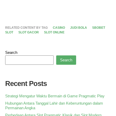
RELATED CONTENT BY TAG
CASINO
JUDI BOLA
SBOBET
SLOT
SLOT GACOR
SLOT ONLINE
Search
Search
Recent Posts
Strategi Mengatur Waktu Bermain di Game Pragmatic Play
Hubungan Antara Tanggal Lahir dan Keberuntungan dalam
Permainan Angka
Perbedaan Antara Slot Pragmatic Klasik dan Slot Modern