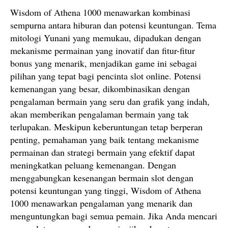
Wisdom of Athena 1000 menawarkan kombinasi
sempurna antara hiburan dan potensi keuntungan. Tema
mitologi Yunani yang memukau, dipadukan dengan
mekanisme permainan yang inovatif dan fitur-fitur
bonus yang menarik, menjadikan game ini sebagai
pilihan yang tepat bagi pencinta slot online. Potensi
kemenangan yang besar, dikombinasikan dengan
pengalaman bermain yang seru dan grafik yang indah,
akan memberikan pengalaman bermain yang tak
terlupakan. Meskipun keberuntungan tetap berperan
penting, pemahaman yang baik tentang mekanisme
permainan dan strategi bermain yang efektif dapat
meningkatkan peluang kemenangan. Dengan
menggabungkan kesenangan bermain slot dengan
potensi keuntungan yang tinggi, Wisdom of Athena
1000 menawarkan pengalaman yang menarik dan
menguntungkan bagi semua pemain. Jika Anda mencari