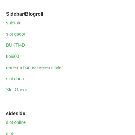
Sidebar/Blogroll
suletoto
slot gacor
BUKTI4D
koi800
deneme bonusu veren siteler
slot dana
Slot Gacor
sideside
slot online
slot