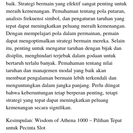
baik. Strategi bermain yang efektif sangat penting untuk
meraih kemenangan. Pemahaman tentang pola putaran,
analisis frekuensi simbol, dan pengaturan taruhan yang
tepat dapat meningkatkan peluang meraih kemenangan.
Dengan mempelajari pola dalam permainan, pemain
dapat mengoptimalkan strategi bermain mereka. Selain
itu, penting untuk mengatur taruhan dengan bijak dan
disiplin, menghindari terjebak dalam godaan untuk
bertaruh terlalu banyak. Pemahaman tentang nilai
taruhan dan manajemen modal yang baik akan
membuat pengalaman bermain lebih terkendali dan
menguntungkan dalam jangka panjang. Perlu diingat
bahwa keberuntungan tetap berperan penting, tetapi
strategi yang tepat dapat meningkatkan peluang
kemenangan secara signifikan.
Kesimpulan: Wisdom of Athena 1000 – Pilihan Tepat
untuk Pecinta Slot