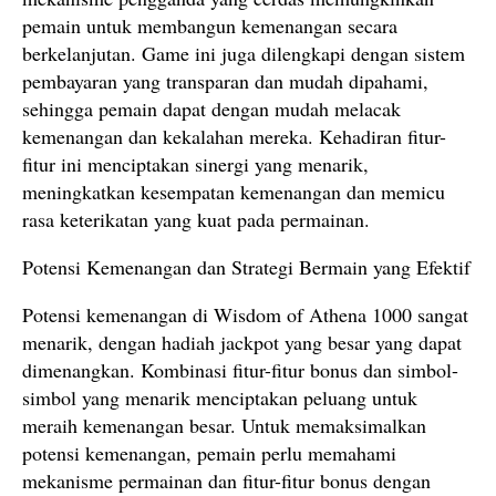
pemain untuk membangun kemenangan secara
berkelanjutan. Game ini juga dilengkapi dengan sistem
pembayaran yang transparan dan mudah dipahami,
sehingga pemain dapat dengan mudah melacak
kemenangan dan kekalahan mereka. Kehadiran fitur-
fitur ini menciptakan sinergi yang menarik,
meningkatkan kesempatan kemenangan dan memicu
rasa keterikatan yang kuat pada permainan.
Potensi Kemenangan dan Strategi Bermain yang Efektif
Potensi kemenangan di Wisdom of Athena 1000 sangat
menarik, dengan hadiah jackpot yang besar yang dapat
dimenangkan. Kombinasi fitur-fitur bonus dan simbol-
simbol yang menarik menciptakan peluang untuk
meraih kemenangan besar. Untuk memaksimalkan
potensi kemenangan, pemain perlu memahami
mekanisme permainan dan fitur-fitur bonus dengan