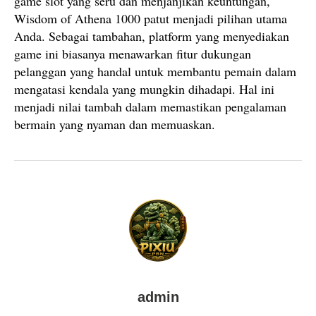
game slot yang seru dan menjanjikan keuntungan,
Wisdom of Athena 1000 patut menjadi pilihan utama
Anda. Sebagai tambahan, platform yang menyediakan
game ini biasanya menawarkan fitur dukungan
pelanggan yang handal untuk membantu pemain dalam
mengatasi kendala yang mungkin dihadapi. Hal ini
menjadi nilai tambah dalam memastikan pengalaman
bermain yang nyaman dan memuaskan.
admin