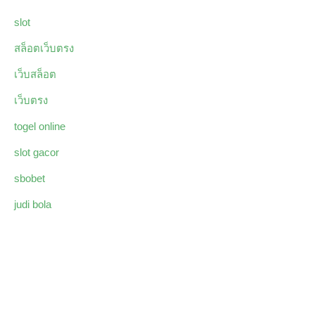
slot
สล็อตเว็บตรง
เว็บสล็อต
เว็บตรง
togel online
slot gacor
sbobet
judi bola