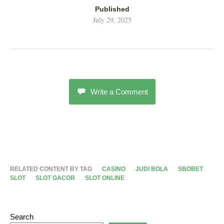
Published
July 29, 2025
Write a Comment
RELATED CONTENT BY TAG
CASINO
JUDI BOLA
SBOBET
SLOT
SLOT GACOR
SLOT ONLINE
Search