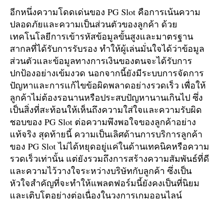
อีกหนึ่งความโดดเด่นของ PG Slot คือการเน้นความ
ปลอดภัยและความเป็นส่วนตัวของลูกค้า ด้วย
เทคโนโลยีการเข้ารหัสข้อมูลขั้นสูงและมาตรฐาน
สากลที่ได้รับการรับรอง ทำให้ผู้เล่นมั่นใจได้ว่าข้อมูล
ส่วนตัวและข้อมูลทางการเงินของตนจะได้รับการ
ปกป้องอย่างเข้มงวด นอกจากนี้ยังมีระบบการจัดการ
ปัญหาและการแก้ไขข้อผิดพลาดอย่างรวดเร็ว เพื่อให้
ลูกค้าไม่ต้องรอนานหรือประสบปัญหานานเกินไป ซึ่ง
เป็นสิ่งที่สะท้อนให้เห็นถึงความใส่ใจและความรับผิด
ชอบของ PG Slot ต่อความพึงพอใจของลูกค้าอย่าง
แท้จริง สุดท้ายนี้ ความเป็นเลิศด้านการบริการลูกค้า
ของ PG Slot ไม่ได้หยุดอยู่แค่ในด้านเทคนิคหรือความ
รวดเร็วเท่านั้น แต่ยังรวมถึงการสร้างความสัมพันธ์ที่ดี
และความไว้วางใจระหว่างบริษัทกับลูกค้า ซึ่งเป็น
หัวใจสำคัญที่จะทำให้แพลตฟอร์มนี้ยังคงเป็นที่นิยม
และเติบโตอย่างต่อเนื่องในวงการเกมออนไลน์