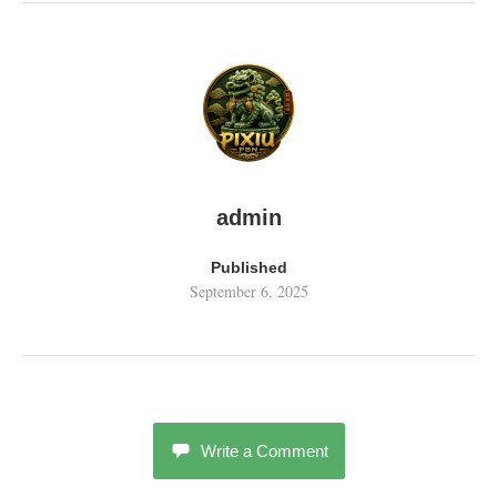
admin
Published
September 6, 2025
Write a Comment