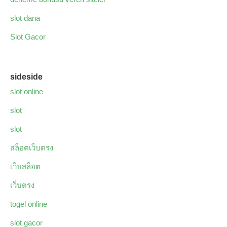
slot dana
Slot Gacor
sideside
slot online
slot
slot
สล็อตเว็บตรง
เว็บสล็อต
เว็บตรง
togel online
slot gacor