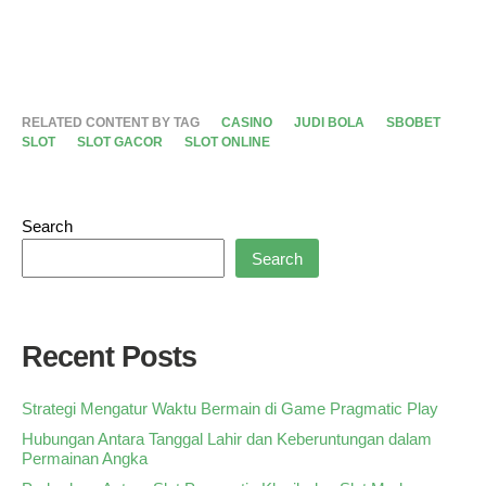
RELATED CONTENT BY TAG
CASINO
JUDI BOLA
SBOBET
SLOT
SLOT GACOR
SLOT ONLINE
Search
Search
Recent Posts
Strategi Mengatur Waktu Bermain di Game Pragmatic Play
Hubungan Antara Tanggal Lahir dan Keberuntungan dalam
Permainan Angka