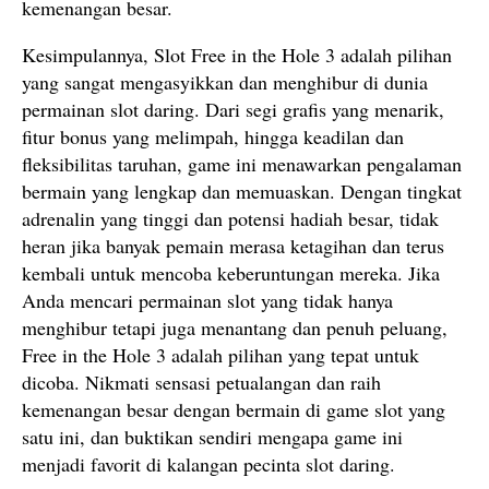
kemenangan besar.
Kesimpulannya, Slot Free in the Hole 3 adalah pilihan
yang sangat mengasyikkan dan menghibur di dunia
permainan slot daring. Dari segi grafis yang menarik,
fitur bonus yang melimpah, hingga keadilan dan
fleksibilitas taruhan, game ini menawarkan pengalaman
bermain yang lengkap dan memuaskan. Dengan tingkat
adrenalin yang tinggi dan potensi hadiah besar, tidak
heran jika banyak pemain merasa ketagihan dan terus
kembali untuk mencoba keberuntungan mereka. Jika
Anda mencari permainan slot yang tidak hanya
menghibur tetapi juga menantang dan penuh peluang,
Free in the Hole 3 adalah pilihan yang tepat untuk
dicoba. Nikmati sensasi petualangan dan raih
kemenangan besar dengan bermain di game slot yang
satu ini, dan buktikan sendiri mengapa game ini
menjadi favorit di kalangan pecinta slot daring.