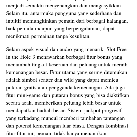
menjadi semakin menyenangkan dan mengasyikkan.
Selain itu, antarmuka pengguna yang sederhana dan
intuitif memungkinkan pemain dari berbagai kalangan,
baik pemula maupun yang berpengalaman, dapat
menikmati permainan tanpa kesulitan.
Selain aspek visual dan audio yang menarik, Slot Free
in the Hole 3 menawarkan berbagai fitur bonus yang
menambah tingkat keseruan dan peluang untuk meraih
kemenangan besar. Fitur utama yang sering ditemukan
adalah simbol scatter dan wild yang dapat memicu
putaran gratis atau pengganda kemenangan. Ada juga
fitur mini-game dan putaran bonus yang bisa diaktifkan
secara acak, memberikan peluang lebih besar untuk
mendapatkan hadiah besar. Sistem jackpot progresif
yang terkadang muncul memberi tambahan tantangan
dan potensi kemenangan luar biasa. Dengan kombinasi
fitur-fitur ini, pemain tidak hanya menantikan