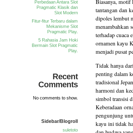
Biasanya, motif
Perbedaan Antara Slot
Pragmatic Klasik dan
tantangan dan k
Slot Modern
dipoles lembut 
Fitur-fitur Terbaru dalam
menambahkan sen
Mekanisme Slot
Pragmatic Play.
terhadap cuaca 
5 Rahasia Jam Hoki
ornamen kayu K
Bermain Slot Pragmatic
menjadi pusat p
Play.
Tidak hanya dari
penting dalam ko
Recent
tradisional Jep
Comments
harmoni dan ked
simbol transisi
No comments to show.
Keberadaan orn
pengunjung unt
Sidebar/Blogroll
kayu ini tidak h
suletoto
dan budaya yan