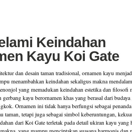
elami Keindahan
men Kayu Koi Gate
tektur dan desain taman tradisional, ornamen kayu menjadi
mpu menambahkan keindahan sekaligus makna mendalam.
enonjol yang memadukan keindahan estetika dan filosofi
h gerbang kayu berornamen khas yang berasal dari budaya
gkok. Ornamen ini tidak hanya berfungsi sebagai penand
au taman, tetapi juga sebagai simbol keberuntungan, kekua
ahan dari Koi Gate terletak pada detail ukiran kayu yang 
at makna, yang mampu menciptakan suasana harmonis dan