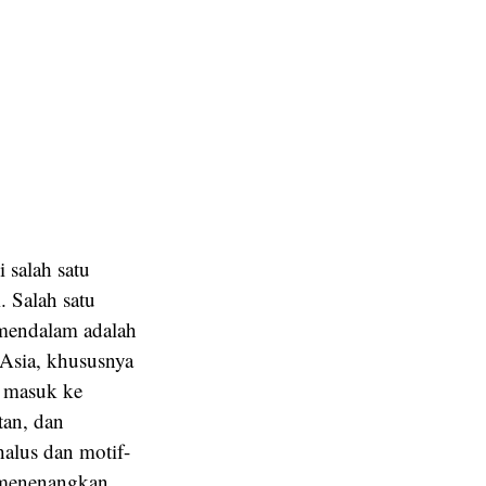
 salah satu
 Salah satu
 mendalam adalah
 Asia, khususnya
a masuk ke
tan, dan
halus dan motif-
 menenangkan