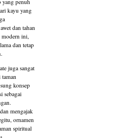
p yang penuh
ari kayu yang
ga
 awet dan tahan
 modern ini,
ama dan tetap
.
ate juga sangat
i taman
usung konsep
i sebagai
ngan.
 dan mengajak
gitu, ornamen
aman spiritual
u