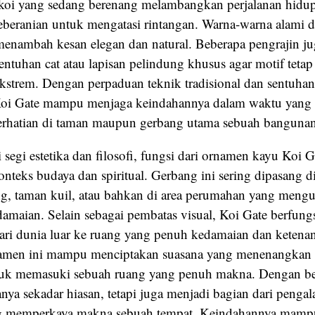
 koi yang sedang berenang melambangkan perjalanan hidu
eberanian untuk mengatasi rintangan. Warna-warna alami d
menambah kesan elegan dan natural. Beberapa pengrajin ju
tuhan cat atau lapisan pelindung khusus agar motif tetap
ekstrem. Dengan perpaduan teknik tradisional dan sentuhan
oi Gate mampu menjaga keindahannya dalam waktu yang l
erhatian di taman maupun gerbang utama sebuah bangunan
 segi estetika dan filosofi, fungsi dari ornamen kayu Koi G
nteks budaya dan spiritual. Gerbang ini sering dipasang d
ang, taman kuil, atau bahkan di area perumahan yang meng
amaian. Selain sebagai pembatas visual, Koi Gate berfungs
 dari dunia luar ke ruang yang penuh kedamaian dan ketena
amen ini mampu menciptakan suasana yang menenangkan
uk memasuki sebuah ruang yang penuh makna. Dengan be
anya sekadar hiasan, tetapi juga menjadi bagian dari pengal
g memperkaya makna sebuah tempat. Keindahannya mamp