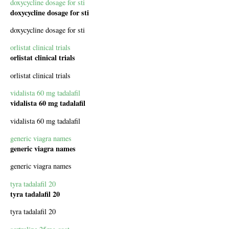
doxycycline dosage for sti
doxycycline dosage for sti
doxycycline dosage for sti
orlistat clinical trials
orlistat clinical trials
orlistat clinical trials
vidalista 60 mg tadalafil
vidalista 60 mg tadalafil
vidalista 60 mg tadalafil
generic viagra names
generic viagra names
generic viagra names
tyra tadalafil 20
tyra tadalafil 20
tyra tadalafil 20