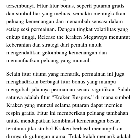
tersembunyi. Fitur-fitur bonus, seperti putaran gratis
dan simbol liar yang meluas, semakin meningkatkan
peluang kemenangan dan menambah sensasi dalam
setiap sesi permainan. Dengan tingkat volatilitas yang
cukup tinggi, Release the Kraken Megaways menuntut
keberanian dan strategi dari pemain untuk
mengendalikan gelombang kemenangan dan
memanfaatkan peluang yang muncul.
Selain fitur utama yang menarik, permainan ini juga
menghadirkan berbagai fitur bonus yang mampu
mengubah jalannya permainan secara signifikan. Salah
satunya adalah fitur “Kraken Respins,” di mana simbol
Kraken yang muncul selama putaran dapat memicu
respin gratis. Fitur ini memberikan peluang tambahan
untuk mendapatkan kombinasi kemenangan besar,
terutama jika simbol Kraken berhasil menampilkan
dirinya di gulungan utama. Tidak kalah menarik adalah